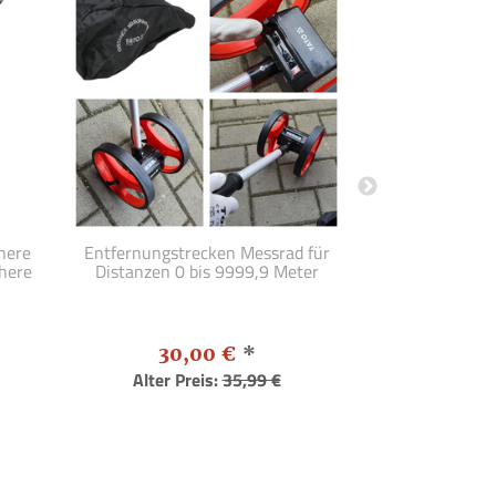
here
Entfernungstrecken Messrad für
Werkzeugkoffe
here
Distanzen 0 bis 9999,9 Meter
für Kleinteile 
30,00 €
*
35,
Alter Preis:
35,99 €
Alter Pr