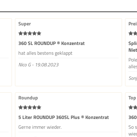
Super
Pre
360 SL ROUNDUP ® Konzentrat
Spl
Nie
hat alles bestens geklappt
Pole
Nico G - 19.08.2023
alle
Sonj
Roundup
Top
5 Liter ROUNDUP 360SL Plus ® Konzentrat
360
Gerne immer wieder.
So s
wied