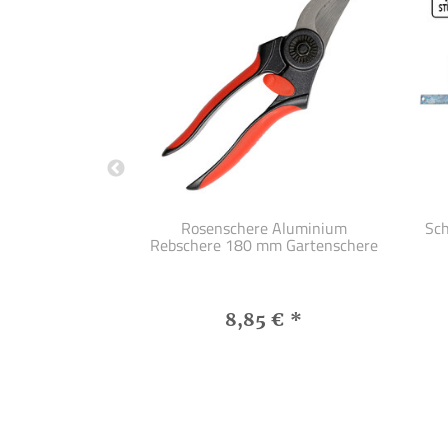
änder 75 x 533
Rosenschere Aluminium
Sch
er Set Körnung
Rebschere 180 mm Gartenschere
 €
*
8,85 €
*
 1 Stück
s:
3,69 €