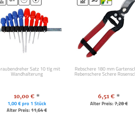
raubendreher Satz 10 tlg mit
Rebschere 180 mm Gartensc
Wandhalterung
Rebenschere Schere Rosensc
10,00 €
*
6,51 €
*
1,00 € pro 1 Stück
Alter Preis:
7,28 €
Alter Preis:
11,64 €