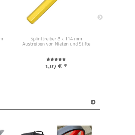
mm
Splinttreiber 8 x 114 mm
Federklemm
Austreiben von Nieten und Stifte
1,07 €
*
0,