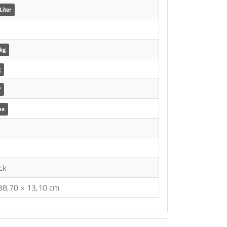
Liter
 kg
g
f
ne
ck
38,70 × 13,10 cm