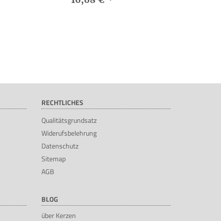
RECHTLICHES
Qualitätsgrundsatz
Widerufsbelehrung
Datenschutz
Sitemap
AGB
BLOG
über Kerzen