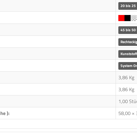
20 bis 25 
45 bis 50
Rechtecki
Kunststof
System O
3,86 Kg
3,86
Kg
1,00 Stü
he ):
58,00 × 