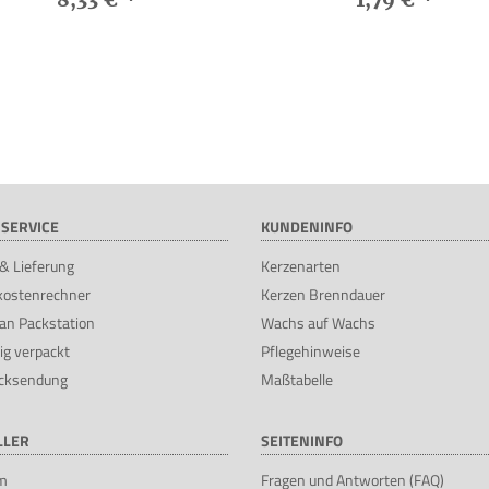
SERVICE
KUNDENINFO
& Lieferung
Kerzenarten
kostenrechner
Kerzen Brenndauer
an Packstation
Wachs auf Wachs
ig verpackt
Pflegehinweise
cksendung
Maßtabelle
LLER
SEITENINFO
m
Fragen und Antworten (FAQ)