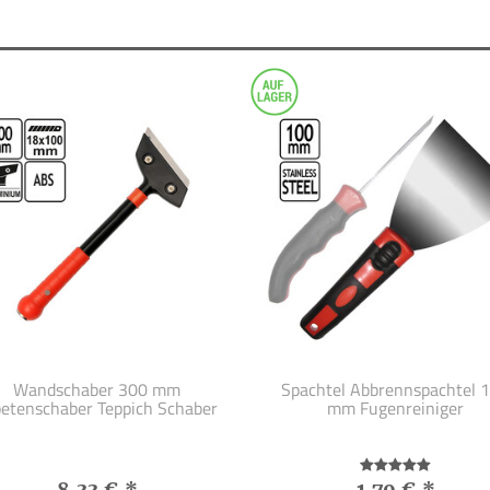
Wandschaber 300 mm
Spachtel Abbrennspachtel 
petenschaber Teppich Schaber
mm Fugenreiniger
8,33 €
*
1,79 €
*