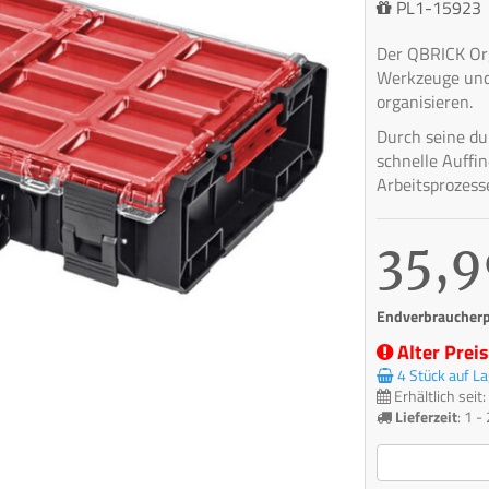
PL1-15923
Der QBRICK Orga
Werkzeuge und 
organisieren.
Durch seine du
schnelle Auffin
Arbeitsprozesse
35,9
Endverbraucherpr
Alter Prei
4 Stück auf La
Erhältlich sei
Lieferzeit
:
1 -