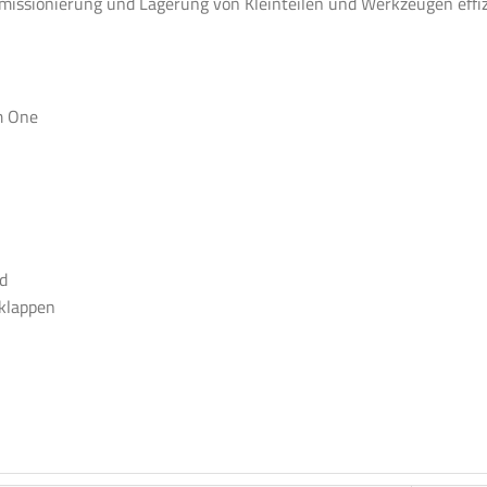
mmissionierung und Lagerung von Kleinteilen und Werkzeugen effiz
m One
d
sklappen