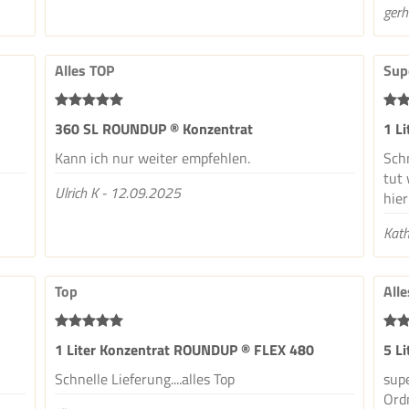
gerh
Alles TOP
Sup
360 SL ROUNDUP ® Konzentrat
1 L
Kann ich nur weiter empfehlen.
Schn
tut 
Ulrich K - 12.09.2025
hie
Kath
Top
Alle
1 Liter Konzentrat ROUNDUP ® FLEX 480
5 L
Schnelle Lieferung....alles Top
sup
Ord