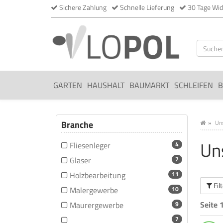
Sichere Zahlung
Schnelle Lieferung
30 Tage Wid
GARTEN
HAUSHALT
BAUMARKT
SCHLEIFEN
B
Branche
Uns
Un
Fliesenleger
4
Glaser
7
Holzbearbeitung
11
Fil
Malergewerbe
10
Seite 
Maurergewerbe
9
7