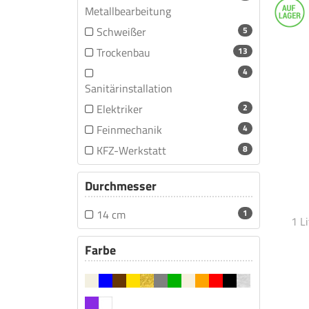
Metallbearbeitung
Schweißer
5
Trockenbau
13
4
Sanitärinstallation
Elektriker
2
Feinmechanik
4
KFZ-Werkstatt
8
Durchmesser
14 cm
1
1 L
Farbe