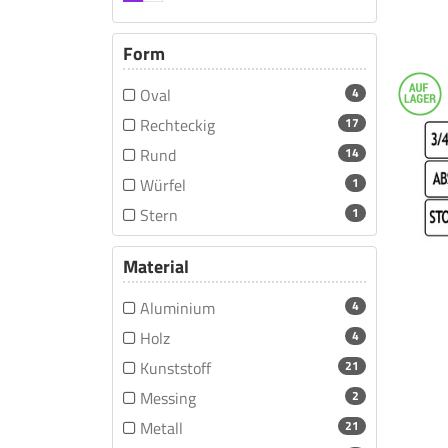
Form
Oval
4
Rechteckig
17
Rund
14
Würfel
1
Stern
1
Material
Aluminium
4
Holz
4
Kunststoff
21
Messing
2
Metall
21