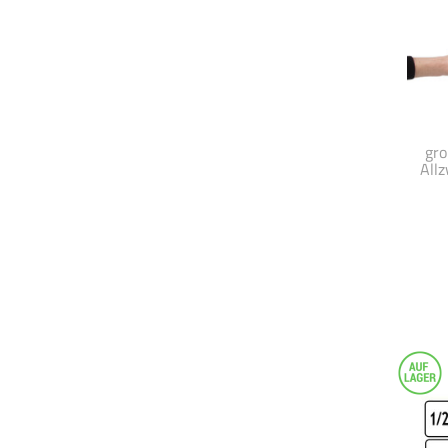
gro
All