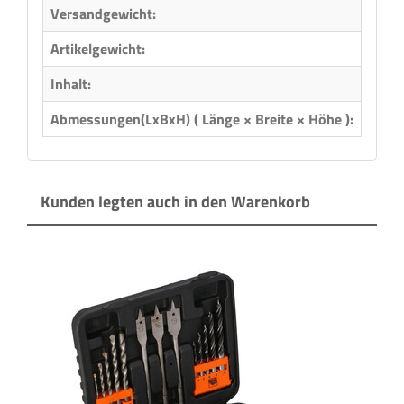
Versandgewicht:
0,16 
Artikelgewicht:
0,16
Inhalt:
1,00 
Abmessungen(LxBxH) ( Länge × Breite × Höhe ):
15,00
Kunden legten auch in den Warenkorb