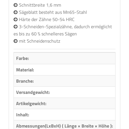
Schnittbreite 1,6 mm
Sägeblatt besteht aus Mn65-Stahl
Härte der Zähne 50-54 HRC
3-Schneiden-Spezialzähne, dadurch ermöglicht
es bis zu 60 % schnelleres Sägen
mit Schneidenschutz
Farbe:
Material:
Metal
Branche:
Holzb
Versandgewicht:
0,56 
Artikelgewicht:
0,46
Inhalt:
1,00 
Abmessungen(LxBxH) ( Länge × Breite × Höhe ):
60,50