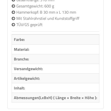
Gesamtgewicht: 600 g
Hammerkopf: B 30 mm x L 130 mm
Mit Stahlrohrstiel und Kunststoffgriff
TÜV/GS geprüft
Farbe:
Material:
Metal
Branche:
Holzb
Versandgewicht:
0,87 
Artikelgewicht:
0,77
Inhalt:
1,00 
Abmessungen(LxBxH) ( Länge × Breite × Höhe ):
31,00