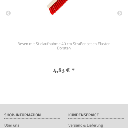
r
Besen mit Stielaufnahme 40 cm Straßenbesen Elaston
St
Borsten
4,83 €
*
SHOP-INFORMATION
KUNDENSERVICE
Über uns
Versand & Lieferung