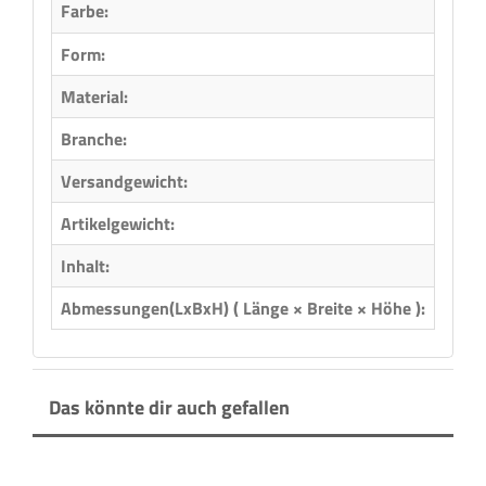
Farbe:
Form:
Recht
Material:
Kunst
Branche:
Holzb
Versandgewicht:
0,79 
Artikelgewicht:
0,79
Inhalt:
1,00 
Abmessungen(LxBxH) ( Länge × Breite × Höhe ):
50,00
Das könnte dir auch gefallen