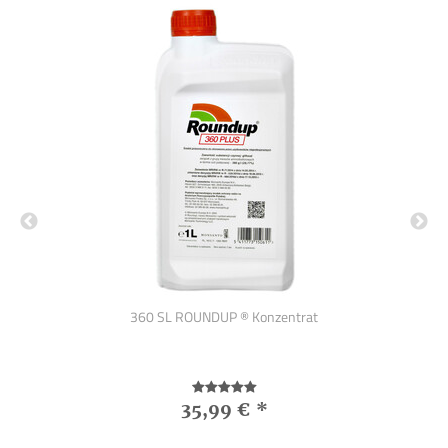
en
360 SL ROUNDUP ® Konzentrat
gro
35,99 €
*