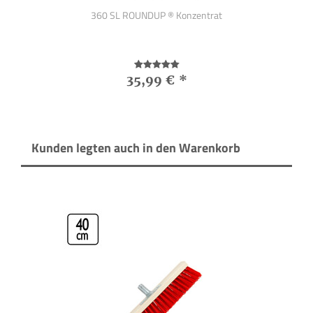
en
360 SL ROUNDUP ® Konzentrat
B
35,99 €
*
Kunden legten auch in den Warenkorb