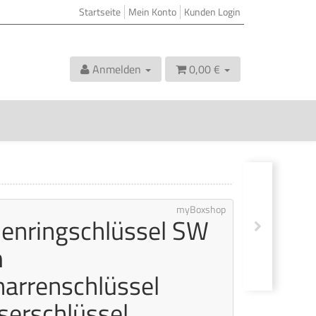
Startseite
Mein Konto
Kunden Login
Anmelden
0,00 €
myBoxshop
enringschlüssel SW
m
arrenschlüssel
serschlüssel