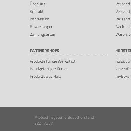
Über uns
Versand 
Kontakt
Versand
Impressum
Versand 
Bewertungen
Nachhalt
Zahlungsarten
Warenrü
PARTNERSHOPS
HERSTE
Produkte für die Werkstatt
holzalbu
Handgefertigte Kerzen
kerzenfe
Produkte aus Holz
myBoxs
© lotex24 systems
Besucherstand:
22247857