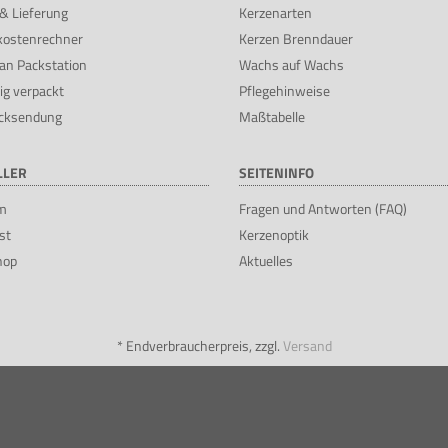
& Lieferung
Kerzenarten
kostenrechner
Kerzen Brenndauer
an Packstation
Wachs auf Wachs
ig verpackt
Pflegehinweise
cksendung
Maßtabelle
LLER
SEITENINFO
m
Fragen und Antworten (FAQ)
st
Kerzenoptik
hop
Aktuelles
*
Endverbraucherpreis, zzgl.
Versand