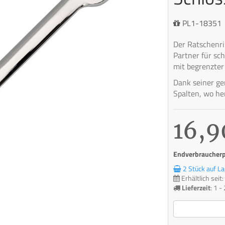
PL1-18351
Der Ratschenri
Partner für sc
mit begrenzter
Dank seiner ge
Spalten, wo he
16,9
Endverbraucherpr
2 Stück auf La
Erhältlich sei
Lieferzeit
:
1 -