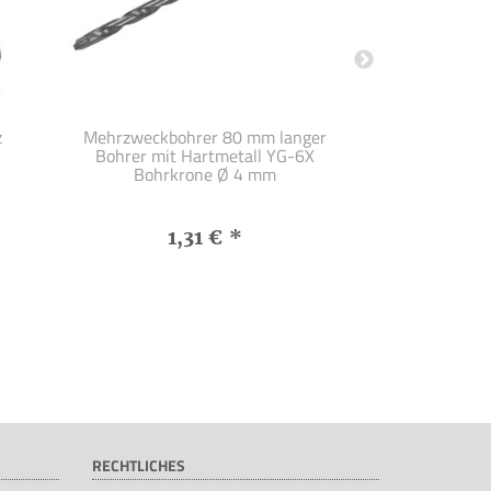
z
Mehrzweckbohrer 80 mm langer
Vlies Schl
Bohrer mit Hartmetall YG-6X
Fäche
Bohrkrone Ø 4 mm
1,31 €
*
3,
RECHTLICHES