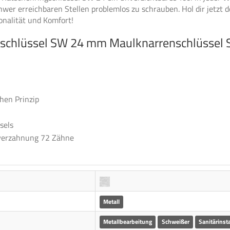
hwer erreichbaren Stellen problemlos zu schrauben. Hol dir jetzt
onalität und Komfort!
gschlüssel SW 24 mm Maulknarrenschlüssel S
hen Prinzip
sels
verzahnung 72 Zähne
Metall
Metallbearbeitung
Schweißer
Sanitärinsta