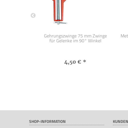
ies Korn 100
Gehrungszwinge 75 mm Zwinge
Met
fer Ø 60 mm
für Gelenke im 90° Winkel
 €
*
4,50 €
*
SHOP-INFORMATION
KUNDEN