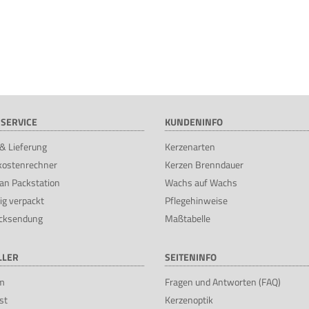
SERVICE
KUNDENINFO
& Lieferung
Kerzenarten
kostenrechner
Kerzen Brenndauer
an Packstation
Wachs auf Wachs
ig verpackt
Pflegehinweise
cksendung
Maßtabelle
LLER
SEITENINFO
m
Fragen und Antworten (FAQ)
st
Kerzenoptik