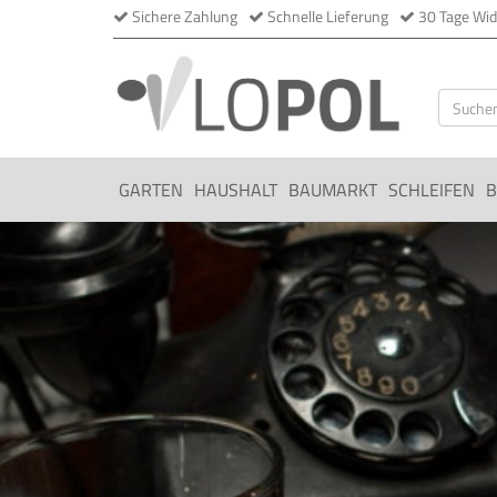
Sichere Zahlung
Schnelle Lieferung
30 Tage Wid
GARTEN
HAUSHALT
BAUMARKT
SCHLEIFEN
B