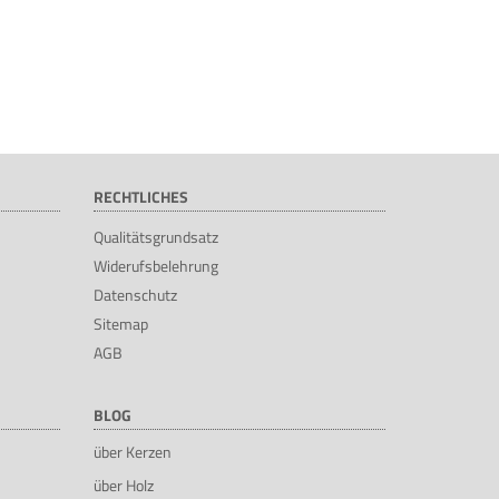
RECHTLICHES
Qualitätsgrundsatz
Widerufsbelehrung
Datenschutz
Sitemap
AGB
BLOG
über Kerzen
über Holz