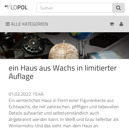
ALLE KATEGORIEN
ein Haus aus Wachs in limitierter
Auflage
01.02.2022 15:46
Ein winterliches Haus in Form einer Figurenkerze aus
Echtwachs, die mit zahlreichen, pfiffigen und liebevollen
Details aufwartet und selbstverständlich auch
angebrannt werden kann. In Weiß und Grau lieferbar als
Wintermotiv. Und das sieht man dem Haus an.