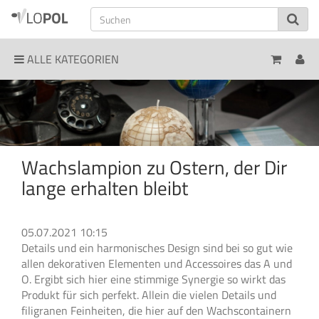
ALLE KATEGORIEN
Wachslampion zu Ostern, der Dir
lange erhalten bleibt
05.07.2021 10:15
Details und ein harmonisches Design sind bei so gut wie
allen dekorativen Elementen und Accessoires das A und
O. Ergibt sich hier eine stimmige Synergie so wirkt das
Produkt für sich perfekt. Allein die vielen Details und
filigranen Feinheiten, die hier auf den Wachscontainern