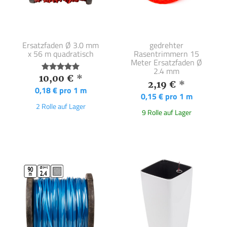
Ersatzfaden Ø 3.0 mm
gedrehter
x 56 m quadratisch
Rasentrimmern 15
Meter Ersatzfaden Ø
2.4 mm
10,00 €
*
2,19 €
*
0,18 € pro 1 m
0,15 € pro 1 m
2 Rolle auf Lager
9 Rolle auf Lager