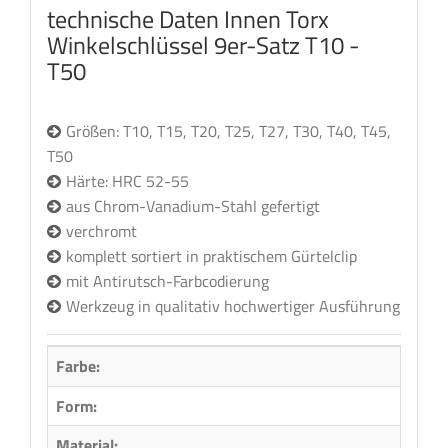
technische Daten Innen Torx
Winkelschlüssel 9er-Satz T10 -
T50
Größen: T10, T15, T20, T25, T27, T30, T40, T45,
T50
Härte: HRC 52-55
aus Chrom-Vanadium-Stahl gefertigt
verchromt
komplett sortiert in praktischem Gürtelclip
mit Antirutsch-Farbcodierung
Werkzeug in qualitativ hochwertiger Ausführung
Farbe:
Form:
Quadr
Material:
Metal