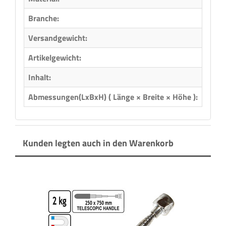
Branche:
Metal
Versandgewicht:
0,42 
Artikelgewicht:
0,42
Inhalt:
9,00 
Abmessungen(LxBxH) ( Länge × Breite × Höhe ):
20,00
Kunden legten auch in den Warenkorb