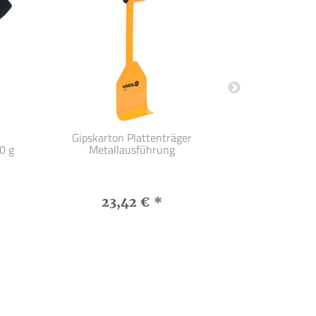
Gipskarton Plattenträger
Gummihammer 
0 g
Metallausführung
Schonha
23,42 €
*
5,