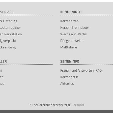
SERVICE
KUNDENINFO
& Lieferung
Kerzenarten
kostenrechner
Kerzen Brenndauer
an Packstation
Wachs auf Wachs
ig verpackt
Pflegehinweise
cksendung
Maßtabelle
LLER
SEITENINFO
m
Fragen und Antworten (FAQ)
st
Kerzenoptik
hop
Aktuelles
*
Endverbraucherpreis, zzgl.
Versand