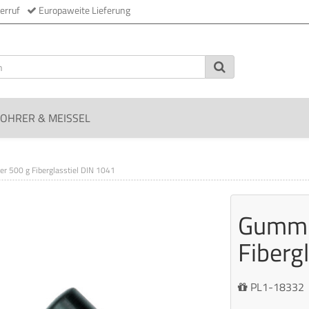
erruf
Europaweite Lieferung
OHRER & MEISSEL
 500 g Fiberglasstiel DIN 1041
Gummi
Fiberg
PL1-18332