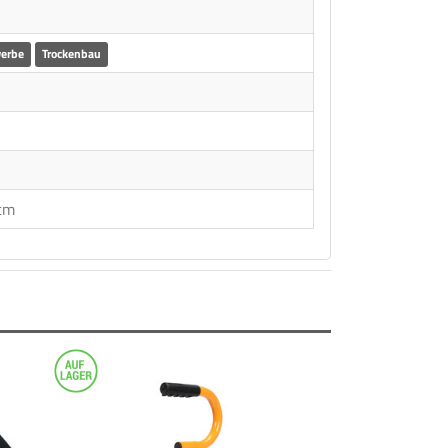
erbe
Trockenbau
 cm