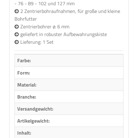
- 76 - 89 - 102 und 127 mm
2 Zentrierbohraufnahmen, für große und kleine
Bohrfutter
Zentrierbohrer ø: 6 mm
geliefert in robuster Aufbewahrungskiste
Lieferung: 1 Set
Farbe:
Form:
Rund
Material:
Kunst
Branche:
Fliese
Versandgewicht:
0,40 
Artikelgewicht:
0,40
Inhalt:
1,00 