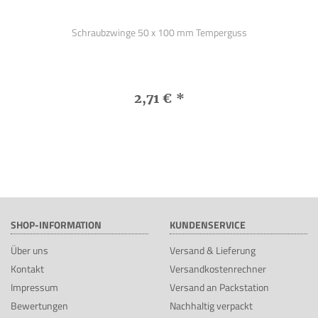
Schraubzwinge 50 x 100 mm Temperguss
2,71 €
*
SHOP-INFORMATION
KUNDENSERVICE
Über uns
Versand & Lieferung
Kontakt
Versandkostenrechner
Impressum
Versand an Packstation
Bewertungen
Nachhaltig verpackt