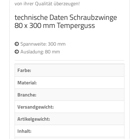
von ihrer Qualität überzeugen!
technische Daten Schraubzwinge
80 x 300 mm Temperguss
Spannweite: 300 mm
Ausladung: 80 mm
Farbe:
Material:
Metal
Branche:
Holzb
Versandgewicht:
0,78 
Artikelgewicht:
0,78
Inhalt:
1,00 