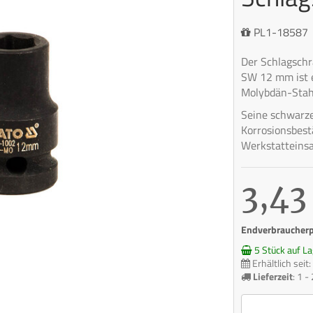
PL1-18587
Der Schlagschr
SW 12 mm ist 
Molybdän-Stah
Seine schwarze
Korrosionsbest
Werkstatteinsa
3,43
Endverbraucherpr
5 Stück auf La
Erhältlich sei
Lieferzeit
:
1 -