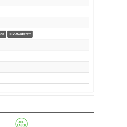
ion
KFZ-Werkstatt