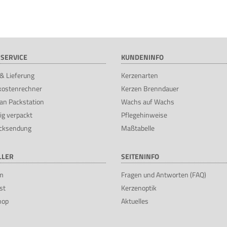
SERVICE
KUNDENINFO
& Lieferung
Kerzenarten
kostenrechner
Kerzen Brenndauer
an Packstation
Wachs auf Wachs
ig verpackt
Pflegehinweise
cksendung
Maßtabelle
LLER
SEITENINFO
m
Fragen und Antworten (FAQ)
st
Kerzenoptik
hop
Aktuelles