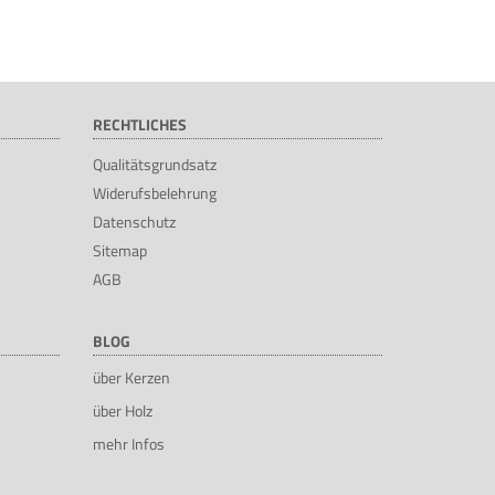
RECHTLICHES
Qualitätsgrundsatz
Widerufsbelehrung
Datenschutz
Sitemap
AGB
BLOG
über Kerzen
über Holz
mehr Infos