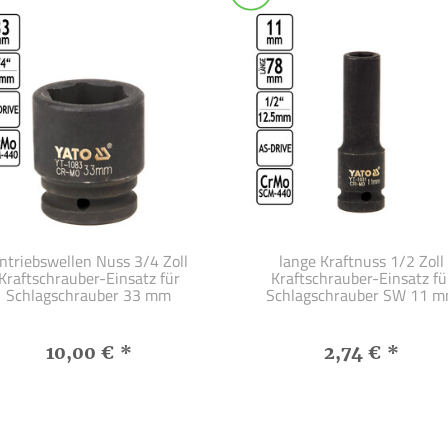
ntriebswellen Nuss 3/4 Zoll
lange Kraftnuss 1/2 Zoll
Kraftschrauber-Einsatz für
Kraftschrauber-Einsatz fü
Schlagschrauber 33 mm
Schlagschrauber SW 11 
10,00 €
*
2,74 €
*