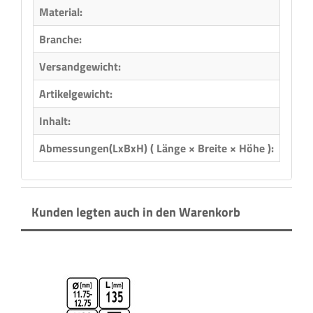
Material:
Metal
Branche:
Metal
Versandgewicht:
0,29 
Artikelgewicht:
0,29
Inhalt:
1,00 
Abmessungen(LxBxH) ( Länge × Breite × Höhe ):
7,70 
Kunden legten auch in den Warenkorb