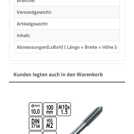
Branche:
Metal
Versandgewicht:
0,16 
Artikelgewicht:
0,06
Inhalt:
10,00
Abmessungen(LxBxH) ( Länge × Breite × Höhe ):
7,50 
Kunden legten auch in den Warenkorb