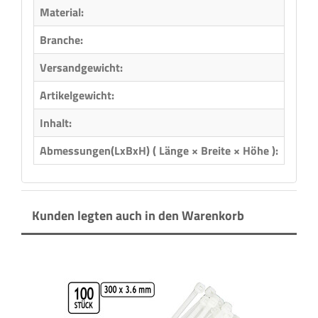
Material:
Kunst
Branche:
Glase
Versandgewicht:
0,13 
Artikelgewicht:
0,12
Inhalt:
60,00
Abmessungen(LxBxH) ( Länge × Breite × Höhe ):
22,00
Kunden legten auch in den Warenkorb