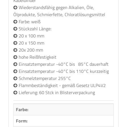
Kabelbinder
Wiederstandsfähig gegen Alkalien, Öle,
Ölprodukte, Schmierfette, Chloratlösungsmittel
Farbe: weiß
Stückzahl Länge:
20 x 100 mm
20 x 150 mm
20x 200 mm
hohe Reißfestigkeit
Einsatztemperatur -40°C bis 85°C dauerhaft
Einsatztemperatur -40°C bis 110°C kurzzeitig
Schmelztemperatur 255°C
Flammbeständigkeit - gemäß Gesetz ULP4V2
Lieferung: 60 Stck in Blisterverpackung
Farbe:
Form:
Recht