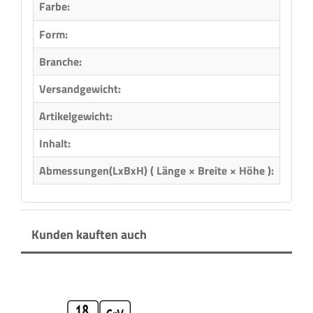
Farbe:
Form:
Rund
Branche:
Holzb
Versandgewicht:
0,06 
Artikelgewicht:
0,06
Inhalt:
5,00 
Abmessungen(LxBxH) ( Länge × Breite × Höhe ):
12,50
Kunden kauften auch