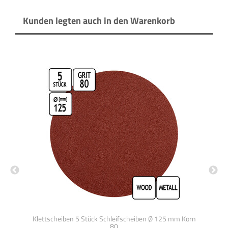
Kunden legten auch in den Warenkorb
 mm
Klettscheiben 5 Stück Schleifscheiben Ø 125 mm Korn
Kl
80