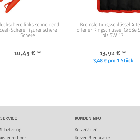
lechschere links schneidend
Bremsleitungsschlüssel 4 tei
Ideal-Schere Figurenschere
offener Ringschlüssel Größe
Schere
bis SW 17
10,45 €
*
13,92 €
*
3,48 € pro 1 Stück
SERVICE
KUNDENINFO
& Lieferung
Kerzenarten
kostenrechner
Kerzen Brenndauer