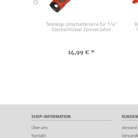
chere, links
Teleskop Umschaltknarre für 1/4"
B
dend
Steckschlüssel Feinverzahnt
 €
*
14,99 €
*
SHOP-INFORMATION
KUNDEN
Über uns
Versand 
Kontakt
Versand