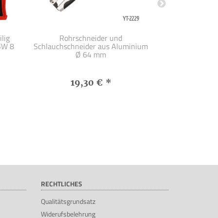
lig
Rohrschneider und
Figurenblec
 SW 8
Schlauchschneider aus Aluminium
Schnitt Figure
Ø 64 mm
mm
19,30 €
*
7,
RECHTLICHES
Qualitätsgrundsatz
Widerufsbelehrung