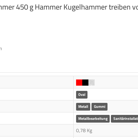
ammer 450 g Hammer Kugelhammer treiben v
m
Oval
Metall
Gummi
Metallbearbeitung
Sanitärinstallat
0,78 Kg