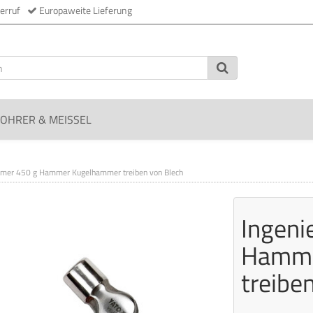
erruf
Europaweite Lieferung
OHRER & MEISSEL
mmer 450 g Hammer Kugelhammer treiben von Blech
Ingen
Hamme
treibe