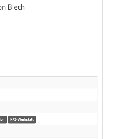
on Blech
ion
KFZ-Werkstatt